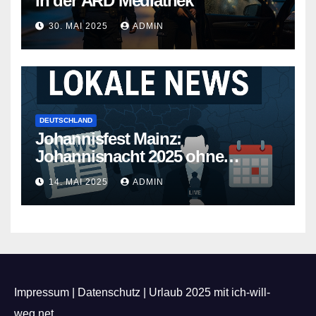
in der ARD Mediathek
30. MAI 2025
ADMIN
DEUTSCHLAND
Johannisfest Mainz:
Johannisnacht 2025 ohne
Feuerwerk
14. MAI 2025
ADMIN
Impressum
|
Datenschutz
|
Urlaub 2025 mit ich-will-
weg.net