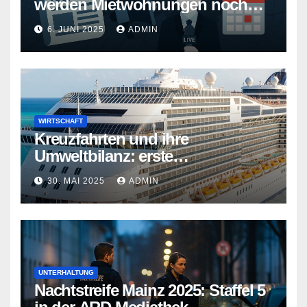
werden Mietwohnungen noch
teurer
6. JUNI 2025
ADMIN
WIRTSCHAFT
Kreuzfahrten und ihre
Umweltbilanz: erste
Kreuzfahrtschiffe gehen neue
30. MAI 2025
ADMIN
Wege
UNTERHALTUNG
Nachtstreife Mainz 2025: Staffel 5