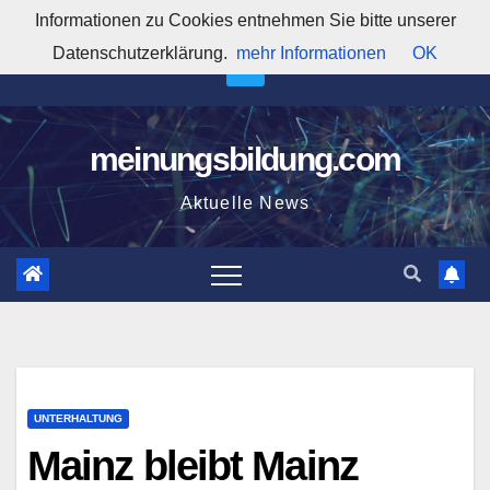
Zum
Informationen zu Cookies entnehmen Sie bitte unserer
4:27:22 PM
Inhalt
Datenschutzerklärung.
mehr Informationen
OK
springen
meinungsbildung.com
Aktuelle News
UNTERHALTUNG
Mainz bleibt Mainz