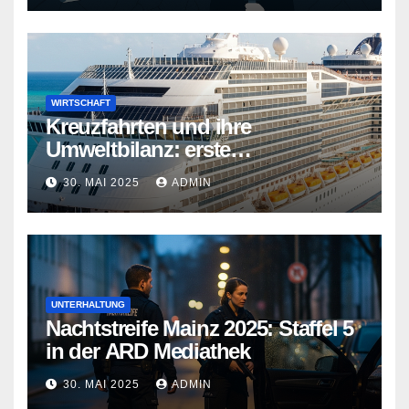
WIRTSCHAFT
Kreuzfahrten und ihre
Umweltbilanz: erste
Kreuzfahrtschiffe gehen neue
30. MAI 2025
ADMIN
Wege
UNTERHALTUNG
Nachtstreife Mainz 2025: Staffel 5
in der ARD Mediathek
30. MAI 2025
ADMIN