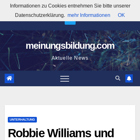
Zum
Informationen zu Cookies entnehmen Sie bitte unserer
6:02:41 AM
Inhalt
Datenschutzerklärung.
mehr Informationen
OK
springen
meinungsbildung.com
Aktuelle News
UNTERHALTUNG
Robbie Williams und