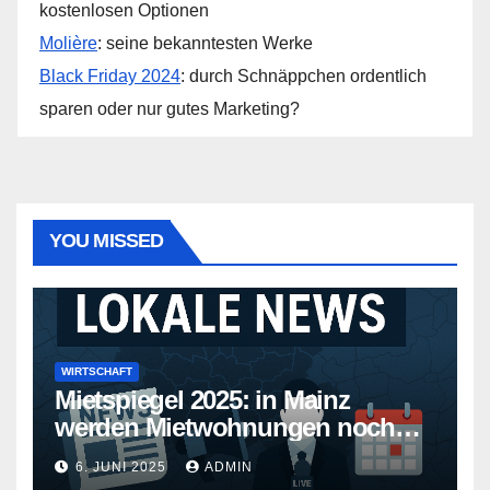
kostenlosen Optionen
Molière
: seine bekanntesten Werke
Black Friday 2024
: durch Schnäppchen ordentlich
sparen oder nur gutes Marketing?
YOU MISSED
WIRTSCHAFT
Mietspiegel 2025: in Mainz
werden Mietwohnungen noch
teurer
6. JUNI 2025
ADMIN