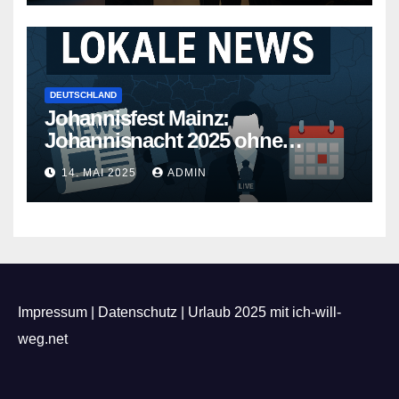
DEUTSCHLAND
Johannisfest Mainz:
Johannisnacht 2025 ohne
Feuerwerk
14. MAI 2025
ADMIN
Impressum
|
Datenschutz
|
Urlaub 2025 mit ich-will-
weg.net