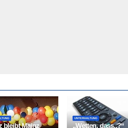
LTUNG
UNTERHALTUNG
 bleibt Mainz
„Wetten, dass..?“