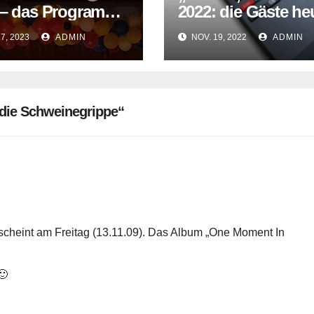
 – das Programm
2022: die Gäste he
heute Abend
Abend
17, 2023
ADMIN
NOV. 19, 2022
ADMIN
die Schweinegrippe“
e erscheint am Freitag (13.11.09). Das Album „One Moment In
🙂