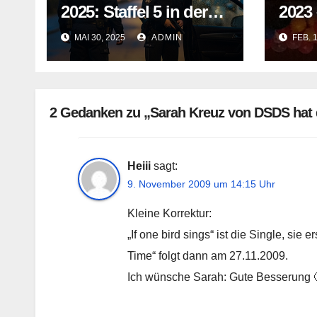
2025: Staffel 5 in der
2023
ARD Mediathek
für 
MAI 30, 2025
ADMIN
FEB. 
2 Gedanken zu „Sarah Kreuz von DSDS hat 
Heiii
sagt:
9. November 2009 um 14:15 Uhr
Kleine Korrektur:
„If one bird sings“ ist die Single, si
Time“ folgt dann am 27.11.2009.
Ich wünsche Sarah: Gute Besserung 