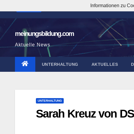
Zum
Informationen zu Co
7:04:10 AM
Inhalt
springen
meinungsbildung.com
Aktuelle News
UNTERHALTUNG
AKTUELLES
UNTERHALTUNG
Sarah Kreuz von DS