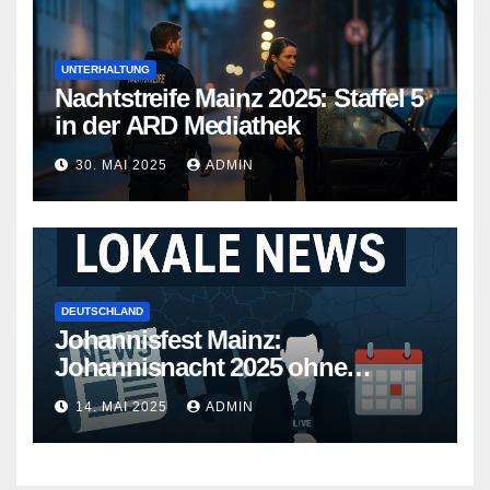
UNTERHALTUNG
Nachtstreife Mainz 2025: Staffel 5
in der ARD Mediathek
30. MAI 2025
ADMIN
DEUTSCHLAND
Johannisfest Mainz:
Johannisnacht 2025 ohne
Feuerwerk
14. MAI 2025
ADMIN