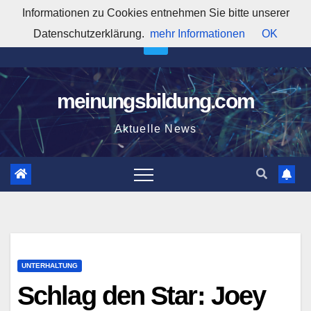
Zum
Informationen zu Cookies entnehmen Sie bitte unserer
7:30:31 AM
Inhalt
Datenschutzerklärung.
mehr Informationen
OK
springen
meinungsbildung.com
Aktuelle News
UNTERHALTUNG
Schlag den Star: Joey