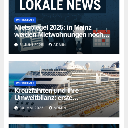
WIRTSCHAFT
Mietspiegel 2025: in Mainz
werden Mietwohnungen noch
teurer
6. JUNI 2025
ADMIN
WIRTSCHAFT
Kreuzfahrten und ihre
Umweltbilanz: erste
Kreuzfahrtschiffe gehen neue
30. MAI 2025
ADMIN
Wege