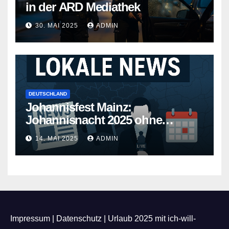
in der ARD Mediathek
30. MAI 2025
ADMIN
DEUTSCHLAND
Johannisfest Mainz:
Johannisnacht 2025 ohne
Feuerwerk
14. MAI 2025
ADMIN
Impressum
|
Datenschutz
|
Urlaub 2025 mit ich-will-