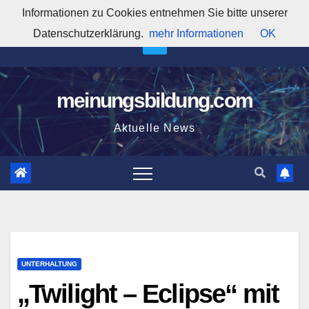
Zum
Informationen zu Cookies entnehmen Sie bitte unserer
1:00:16 AM
Inhalt
Datenschutzerklärung.
mehr Informationen
OK
springen
meinungsbildung.com
Aktuelle News
UNTERHALTUNG
„Twilight – Eclipse“ mit