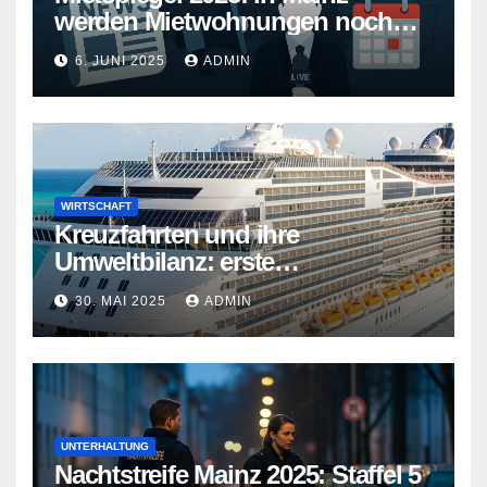
werden Mietwohnungen noch
teurer
6. JUNI 2025
ADMIN
WIRTSCHAFT
Kreuzfahrten und ihre
Umweltbilanz: erste
Kreuzfahrtschiffe gehen neue
30. MAI 2025
ADMIN
Wege
UNTERHALTUNG
Nachtstreife Mainz 2025: Staffel 5