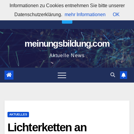
Zum
Informationen zu Cookies entnehmen Sie bitte unserer
11:53:23 PM
Inhalt
Datenschutzerklärung.
mehr Informationen
OK
springen
meinungsbildung.com
Aktuelle News
AKTUELLES
Lichterketten an