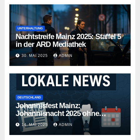
UNTERHALTUNG
Nachtstreife Mainz 2025: Staffel 5
in der ARD Mediathek
30. MAI 2025
ADMIN
DEUTSCHLAND
Johannisfest Mainz:
Johannisnacht 2025 ohne
Feuerwerk
14. MAI 2025
ADMIN