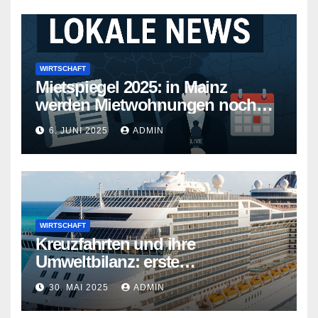
WIRTSCHAFT
Mietspiegel 2025: in Mainz
werden Mietwohnungen noch
teurer
6. JUNI 2025
ADMIN
WIRTSCHAFT
Kreuzfahrten und ihre
Umweltbilanz: erste
Kreuzfahrtschiffe gehen neue
30. MAI 2025
ADMIN
Wege