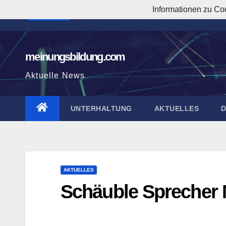
Zum
Informationen zu Co
9:00:08 PM
Inhalt
springen
meinungsbildung.com
Aktuelle News
UNTERHALTUNG
AKTUELLES
AKTUELLES
Schäuble Sprecher M