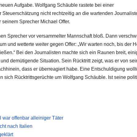
 neuen Aufgabe. Wolfgang Schäuble rastete bei einer
r Steuerschätzung nicht rechtzeitig an die wartenden Journalist
r seinem Sprecher Michael Offer.
einen Sprecher vor versammelter Mannschaft bloß. Dann versch
m und wetterte weiter gegen Offer: „Wir warten noch, bis der H
nießen.“ Bei den Journalisten machte sich ein Raunen breit, eini
e und demütigende Situation. Sein Rücktritt zeigt, was er von se
chhinein, dass er überreagiert habe. Eine Entschuldigung woll
n sich Rücktrittsgerüchte um Wolfgang Schäuble. Ist seine poli
war offenbar alleiniger Täter
t nach Italien
eklärt