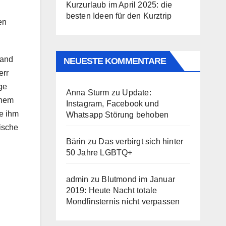
Kurzurlaub im April 2025: die
besten Ideen für den Kurztrip
en
wand
NEUESTE KOMMENTARE
err
ge
Anna Sturm
zu
Update:
inem
Instagram, Facebook und
te ihm
Whatsapp Störung behoben
tische
Bärin
zu
Das verbirgt sich hinter
50 Jahre LGBTQ+
admin
zu
Blutmond im Januar
2019: Heute Nacht totale
Mondfinsternis nicht verpassen