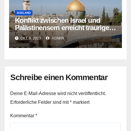
AUSLAND
Konflikt zwischen Israel und
Palästinensern erreicht traurigen
Höhepunkt
OKT. 9, 2023
ADMIN
Schreibe einen Kommentar
Deine E-Mail-Adresse wird nicht veröffentlicht.
Erforderliche Felder sind mit
*
markiert
Kommentar
*