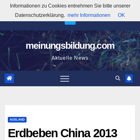
Zum
Informationen zu Cookies entnehmen Sie bitte unserer
2:52:57 AM
Inhalt
Datenschutzerklärung.
mehr Informationen
OK
springen
meinungsbildung.com
Aktuelle News
AUSLAND
Erdbeben China 2013