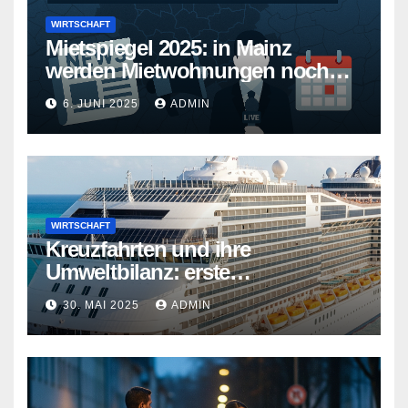
WIRTSCHAFT
Mietspiegel 2025: in Mainz
werden Mietwohnungen noch
teurer
6. JUNI 2025
ADMIN
WIRTSCHAFT
Kreuzfahrten und ihre
Umweltbilanz: erste
Kreuzfahrtschiffe gehen neue
30. MAI 2025
ADMIN
Wege