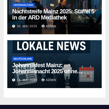
UNTERHALTUNG
Nachtstreife Mainz 2025: Staffel 5
in der ARD Mediathek
30. MAI 2025
ADMIN
DEUTSCHLAND
Johannisfest Mainz:
Johannisnacht 2025 ohne
Feuerwerk
14. MAI 2025
ADMIN