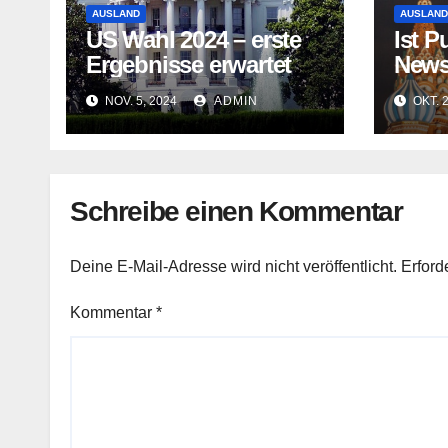
AUSLAND
AUSLAND
US Wahl 2024 – erste
Ist P
Ergebnisse erwartet
News
Kanal
NOV. 5, 2024
ADMIN
OKT. 
Schreibe einen Kommentar
Deine E-Mail-Adresse wird nicht veröffentlicht.
Erford
Kommentar
*