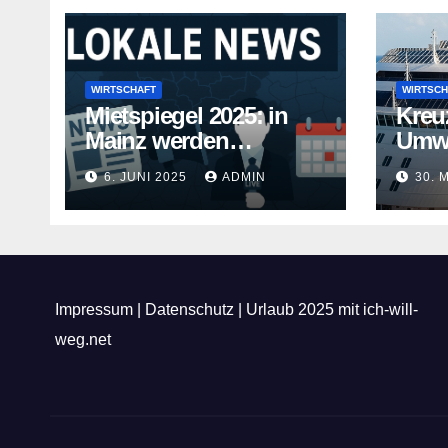
WIRTSCHAFT
WIRTSCH
Mietspiegel 2025: in
Kreu
Mainz werden
Umwe
Mietwohnungen noch
Kreuz
6. JUNI 2025
ADMIN
30. 
teurer
gehe
Impressum
|
Datenschutz
|
Urlaub 2025 mit ich-will-
weg.net