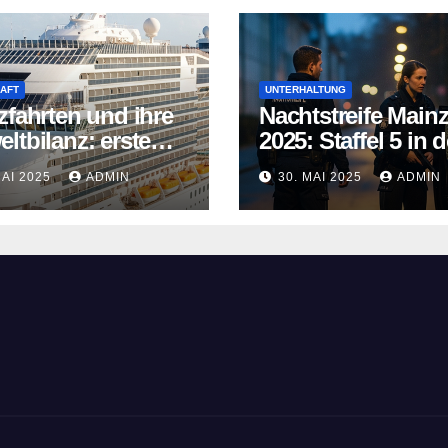
AFT
UNTERHALTUNG
zfahrten und ihre
Nachtstreife Main
ltbilanz: erste
2025: Staffel 5 in d
fahrtschiffe
ARD Mediathek
MAI 2025
ADMIN
30. MAI 2025
ADMIN
n neue Wege