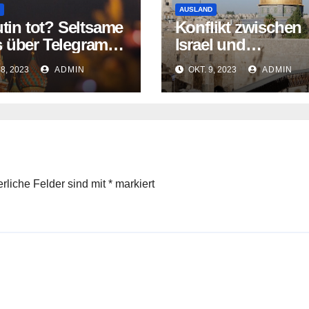
AUSLAND
utin tot? Seltsame
Konflikt zwischen
 über Telegram-
Israel und
 verbreitet
Palästinensern err
28, 2023
ADMIN
OKT. 9, 2023
ADMIN
traurigen Höhepun
erliche Felder sind mit
*
markiert