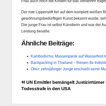
Frau auch noch die Kosten für das Verfahren tragen
Der rote Lippenstift fiel auf dem komplett weißen 
gewöhnungsbedürftigen Kunst bekannt wurde, sehr 
Die junge Frau ist selbst Künstlerin und war der 
Leistung besäße.
Ähnliche Beiträge:
Kambodscha: Massenpanik auf Wasserfest mi
Backpacking in Thailand – Reisen für Individ
Ohio: zehnjähriger Junge erschießt seine Mu
Beitragsnavigation
UN Ermittler bemängelt Justizirrtümer 
Todesstrafe in den USA