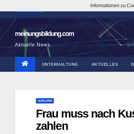
Zum
Informationen zu Co
10:22:22 AM
Inhalt
springen
meinungsbildung.com
Aktuelle News
UNTERHALTUNG
AKTUELLES
AUSLAND
Frau muss nach Kuss
zahlen