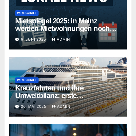
WIRTSCHAFT
Mietspiegel 2025: in Mainz
werden Mietwohnungen noch
teurer
6. JUNI 2025
ADMIN
WIRTSCHAFT
Kreuzfahrten und ihre
Umweltbilanz: erste
Kreuzfahrtschiffe gehen neue
30. MAI 2025
ADMIN
Wege