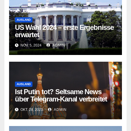
AUSLAND
US Wahl 2024 – erste Ergebnisse
erwartet
NOV. 5, 2024
ADMIN
AUSLAND
Ist Putin tot? Seltsame News
über Telegram-Kanal verbreitet
OKT. 28, 2023
ADMIN