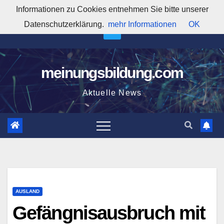
Zum
Informationen zu Cookies entnehmen Sie bitte unserer
4:19:36 PM
Inhalt
Datenschutzerklärung.
mehr Informationen
OK
springen
meinungsbildung.com
Aktuelle News
AUSLAND
Gefängnisausbruch mit