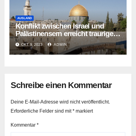
AUSLAND
Konflikt zwischen Israel und
Palästinensern erreicht traurigen
Höhepunkt
OKT. 9, 2023
ADMIN
Schreibe einen Kommentar
Deine E-Mail-Adresse wird nicht veröffentlicht.
Erforderliche Felder sind mit
*
markiert
Kommentar
*