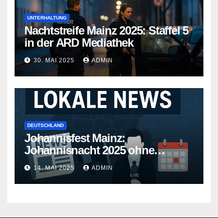
UNTERHALTUNG
Nachtstreife Mainz 2025: Staffel 5
in der ARD Mediathek
30. MAI 2025
ADMIN
DEUTSCHLAND
Johannisfest Mainz:
Johannisnacht 2025 ohne
Feuerwerk
14. MAI 2025
ADMIN