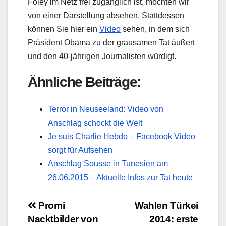
Foley im Netz frei zugänglich ist, möchten wir
von einer Darstellung absehen. Stattdessen
können Sie hier ein
Video
sehen, in dem sich
Präsident Obama zu der grausamen Tat äußert
und den 40-jährigen Journalisten würdigt.
Ähnliche Beiträge:
Terror in Neuseeland: Video von
Anschlag schockt die Welt
Je suis Charlie Hebdo – Facebook Video
sorgt für Aufsehen
Anschlag Sousse in Tunesien am
26.06.2015 – Aktuelle Infos zur Tat heute
Beitragsnavigation
Promi
Wahlen Türkei
Nacktbilder von
2014: erste