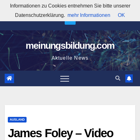
Zum
Informationen zu Cookies entnehmen Sie bitte unserer
9:21:16 AM
Inhalt
Datenschutzerklärung.
mehr Informationen
OK
springen
meinungsbildung.com
Aktuelle News
AUSLAND
James Foley – Video