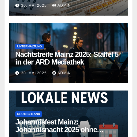
Kreuzfahrtschiffe gehen neue
30. MAI 2025
ADMIN
Wege
UNTERHALTUNG
Nachtstreife Mainz 2025: Staffel 5
in der ARD Mediathek
30. MAI 2025
ADMIN
DEUTSCHLAND
Johannisfest Mainz:
Johannisnacht 2025 ohne