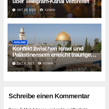
über Telegram-Kanal verbreitet
OKT. 28, 2023
ADMIN
AUSLAND
Konflikt zwischen Israel und
Palästinensern erreicht traurigen
Höhepunkt
OKT. 9, 2023
ADMIN
Schreibe einen Kommentar