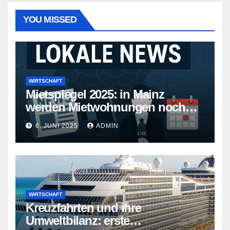
YOU MISSED
WIRTSCHAFT
Mietspiegel 2025: in Mainz
werden Mietwohnungen noch
teurer
6. JUNI 2025
ADMIN
WIRTSCHAFT
Kreuzfahrten und ihre
Umweltbilanz: erste