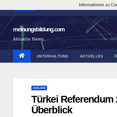
Zum
Informationen zu Co
4:15:21 AM
Inhalt
springen
meinungsbildung.com
Aktuelle News
UNTERHALTUNG
AKTUELLES
AUSLAND
Türkei Referendum 
Überblick