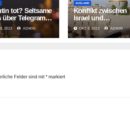
AUSLAND
utin tot? Seltsame
Konflikt zwischen
 über Telegram-
Israel und
 verbreitet
Palästinensern err
28, 2023
ADMIN
OKT. 9, 2023
ADMIN
traurigen Höhepun
erliche Felder sind mit
*
markiert