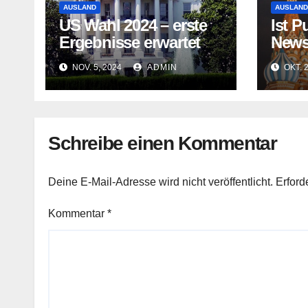
AUSLAND
AUSLAND
US Wahl 2024 – erste
Ist P
Ergebnisse erwartet
News
Kanal
NOV. 5, 2024
ADMIN
OKT. 
Schreibe einen Kommentar
Deine E-Mail-Adresse wird nicht veröffentlicht.
Erford
Kommentar
*