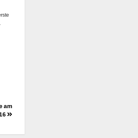
erste
.
te am
016