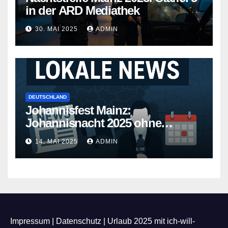
in der ARD Mediathek
30. MAI 2025
ADMIN
DEUTSCHLAND
Johannisfest Mainz:
Johannisnacht 2025 ohne
Feuerwerk
14. MAI 2025
ADMIN
Impressum
|
Datenschutz
|
Urlaub 2025 mit ich-will-