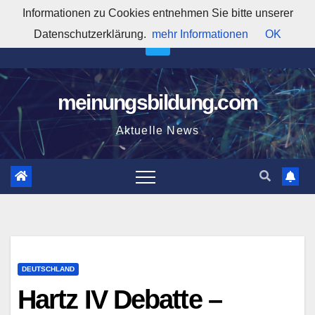
Zum
Informationen zu Cookies entnehmen Sie bitte unserer
12:16:02 PM
Inhalt
Datenschutzerklärung.
mehr Informationen
OK
springen
meinungsbildung.com
Aktuelle News
DEUTSCHLAND
Hartz IV Debatte –