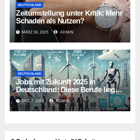
DEUTSCHLAND
Zeitumstellung unter Kritik: Mehr
Schaden als Nutzen?
MÄRZ 30, 2025
ADMIN
DEUTSCHLAND
Jobs mit Zukunft 2025 in
Deutschland: Diese Berufe liegen
im Trend
DEZ. 7, 2024
ADMIN