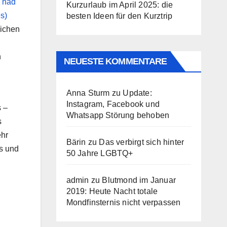
Kurzurlaub im April 2025: die
besten Ideen für den Kurztrip
lichen
n
NEUESTE KOMMENTARE
Anna Sturm
zu
Update:
Instagram, Facebook und
s –
Whatsapp Störung behoben
s
ehr
Bärin
zu
Das verbirgt sich hinter
rs und
50 Jahre LGBTQ+
admin
zu
Blutmond im Januar
2019: Heute Nacht totale
Mondfinsternis nicht verpassen