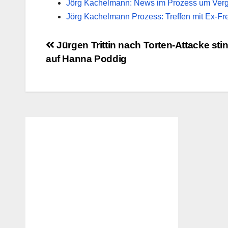
Jörg Kachelmann: News im Prozess um Ver
Jörg Kachelmann Prozess: Treffen mit Ex-Fr
Beitragsnavigation
Jürgen Trittin nach Torten-Attacke sti
auf Hanna Poddig