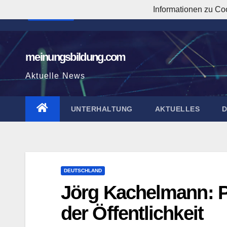
Zum
Informationen zu Co
12:55:05 AM
Inhalt
springen
meinungsbildung.com
Aktuelle News
UNTERHALTUNG
AKTUELLES
DEUTSCHLAND
Jörg Kachelmann: P
der Öffentlichkeit