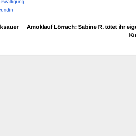
gewaltigung
eundin
nksauer
Amoklauf Lörrach: Sabine R. tötet ihr ei
Ki