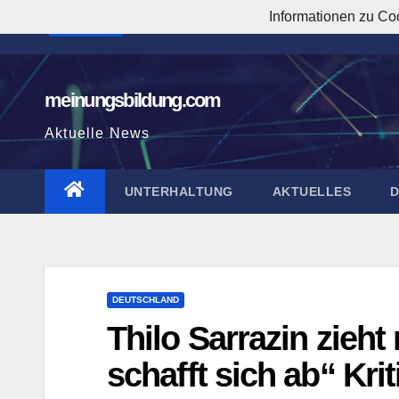
Zum
Informationen zu Co
3:17:08 PM
Inhalt
springen
meinungsbildung.com
Aktuelle News
UNTERHALTUNG
AKTUELLES
DEUTSCHLAND
Thilo Sarrazin zieh
schafft sich ab“ Krit