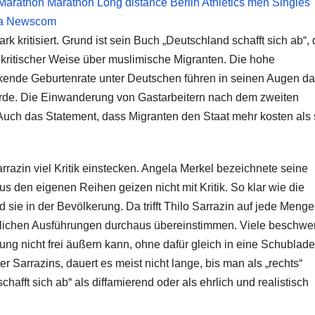
k kritisiert. Grund ist sein Buch „Deutschland schafft sich ab“,
n kritischer Weise über muslimische Migranten. Die hohe
nkende Geburtenrate unter Deutschen führen in seinen Augen da
de. Die Einwanderung von Gastarbeitern nach dem zweiten
 Auch das Statement, dass Migranten den Staat mehr kosten als 
azin viel Kritik einstecken. Angela Merkel bezeichnete seine
us den eigenen Reihen geizen nicht mit Kritik. So klar wie die
d sie in der Bevölkerung. Da trifft Thilo Sarrazin auf jede Menge
ltlichen Ausführungen durchaus übereinstimmen. Viele beschwe
ng nicht frei äußern kann, ohne dafür gleich in eine Schublade
r Sarrazins, dauert es meist nicht lange, bis man als „rechts“
afft sich ab“ als diffamierend oder als ehrlich und realistisch