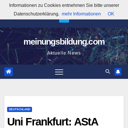
Zum
Informationen zu Cookies entnehmen Sie bitte unserer
10:55:36 AM
Inhalt
Datenschutzerklärung.
mehr Informationen
OK
springen
meinungsbildung.com
Aktuelle News
DEUTSCHLAND
Uni Frankfurt: AStA