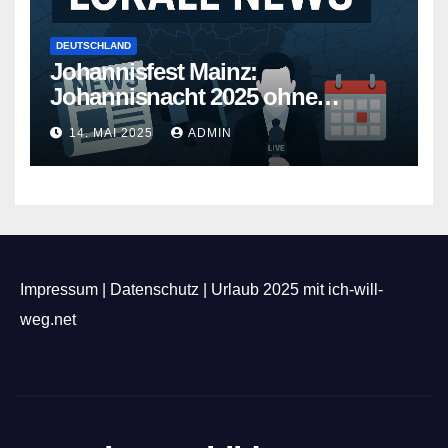
DEUTSCHLAND
Johannisfest Mainz:
Johannisnacht 2025 ohne
Feuerwerk
14. MAI 2025
ADMIN
Impressum
|
Datenschutz
|
Urlaub 2025 mit ich-will-
weg.net