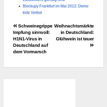
Blockupy Frankfurt im Mai 2012: Demo
trotz Verbot
Beitragsnavigation
Schweinegrippe
Weihnachtsmärkte
Impfung sinnvoll:
in Deutschland:
H1N1-Virus in
Glühwein ist teuer
Deutschland auf
dem Vormarsch