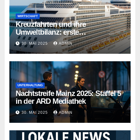
WIRTSCHAFT
Kreuzfahrten und ihre
Umweltbilanz: erste
Kreuzfahrtschiffe gehen neue
30. MAI 2025
ADMIN
Wege
UNTERHALTUNG
Nachtstreife Mainz 2025: Staffel 5
in der ARD Mediathek
30. MAI 2025
ADMIN