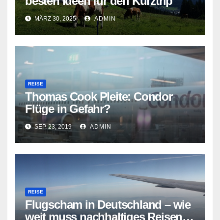
besten Ideen für den Kurztrip
MÄRZ 30, 2025
ADMIN
REISE
Thomas Cook Pleite: Condor
Flüge in Gefahr?
SEP. 23, 2019
ADMIN
REISE
Flugscham in Deutschland – wie
weit muss nachhaltiges Reisen