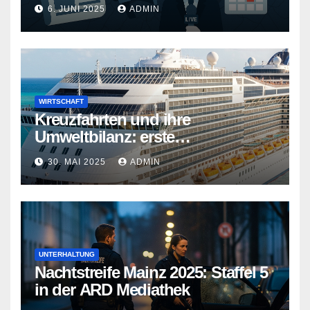
teurer
6. JUNI 2025
ADMIN
WIRTSCHAFT
Kreuzfahrten und ihre
Umweltbilanz: erste
Kreuzfahrtschiffe gehen neue
30. MAI 2025
ADMIN
Wege
UNTERHALTUNG
Nachtstreife Mainz 2025: Staffel 5
in der ARD Mediathek