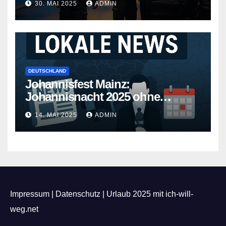
30. MAI 2025
ADMIN
DEUTSCHLAND
Johannisfest Mainz:
Johannisnacht 2025 ohne
Feuerwerk
14. MAI 2025
ADMIN
Impressum
|
Datenschutz
|
Urlaub 2025 mit ich-will-
weg.net