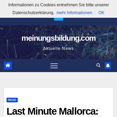
Zum
Informationen zu Cookies entnehmen Sie bitte unserer
2:32:58 PM
Inhalt
Datenschutzerklärung.
mehr Informationen
OK
springen
meinungsbildung.com
Aktuelle News
REISE
Last Minute Mallorca: