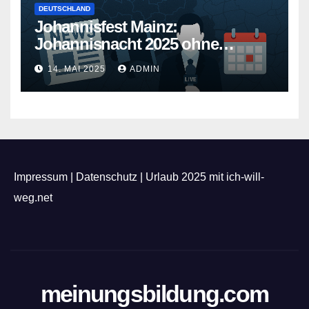
DEUTSCHLAND
Johannisfest Mainz:
Johannisnacht 2025 ohne
Feuerwerk
14. MAI 2025
ADMIN
Impressum
|
Datenschutz
|
Urlaub 2025 mit ich-will-
weg.net
meinungsbildung.com