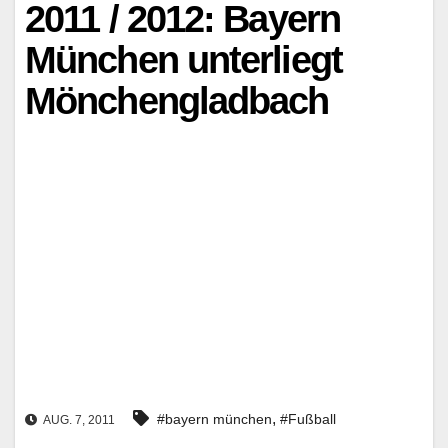
2011 / 2012: Bayern
München unterliegt
Mönchengladbach
,
#bayern münchen
#Fußball
AUG. 7, 2011