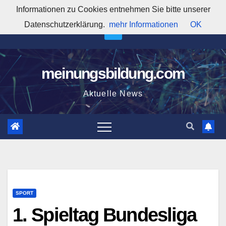
Zum
Informationen zu Cookies entnehmen Sie bitte unserer
8:33:15 PM
Inhalt
Datenschutzerklärung.
mehr Informationen
OK
springen
meinungsbildung.com
Aktuelle News
SPORT
1. Spieltag Bundesliga