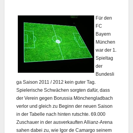
Für den
FC
Bayern
München
war der 1.
Spieltag
der
Bundesli
ga Saison 2011 / 2012 kein guter Tag.
Spielerische Schwächen sorgten dafür, dass
der Verein gegen Borussia Mönchengladbach
verlor und gleich zu Beginn der neuen Saison
in der Tabelle nach hinten rutschte. 69.000
Zuschauer in der ausverkauften Allianz-Arena
sahen dabei zu, wie Igor de Camargo seinem