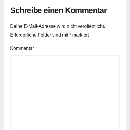
Schreibe einen Kommentar
Deine E-Mail-Adresse wird nicht veröffentlicht.
Erforderliche Felder sind mit
*
markiert
Kommentar
*