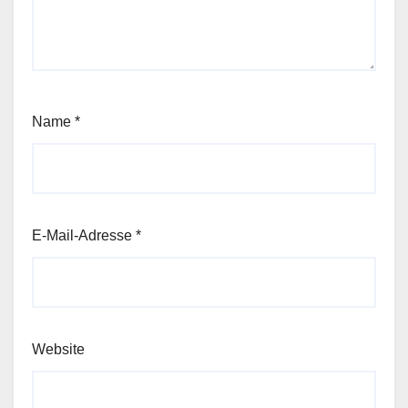
Name
*
E-Mail-Adresse
*
Website