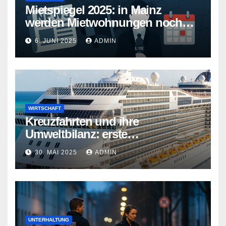
Mietspiegel 2025: in Mainz
werden Mietwohnungen noch
teurer
6. JUNI 2025
ADMIN
WIRTSCHAFT
Kreuzfahrten und ihre
Umweltbilanz: erste
Kreuzfahrtschiffe gehen neue
30. MAI 2025
ADMIN
Wege
UNTERHALTUNG