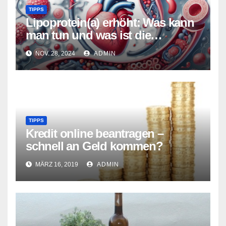
TIPPS
Lipoprotein(a) erhöht: Was kann
man tun und was ist die
Ursache?
NOV. 28, 2024
ADMIN
TIPPS
Kredit online beantragen –
schnell an Geld kommen?
MÄRZ 16, 2019
ADMIN