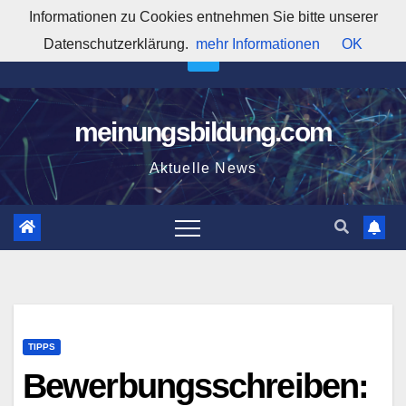
Zum
Informationen zu Cookies entnehmen Sie bitte unserer
10:15:35 AM
Inhalt
Datenschutzerklärung.
mehr Informationen
OK
springen
meinungsbildung.com
Aktuelle News
TIPPS
Bewerbungsschreiben: