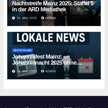
Nachtstreife Mainz 2025: Staffel 5
in der ARD Mediathek
30. MAI 2025
ADMIN
DEUTSCHLAND
Johannisfest Mainz:
Johannisnacht 2025 ohne
Feuerwerk
14. MAI 2025
ADMIN