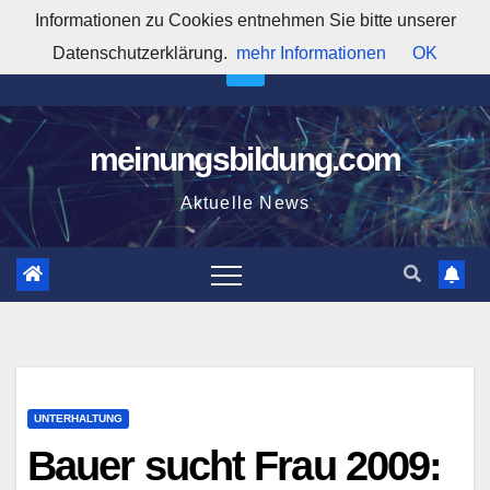
Zum
Informationen zu Cookies entnehmen Sie bitte unserer
3:01:17 PM
Inhalt
Datenschutzerklärung.
mehr Informationen
OK
springen
meinungsbildung.com
Aktuelle News
UNTERHALTUNG
Bauer sucht Frau 2009: