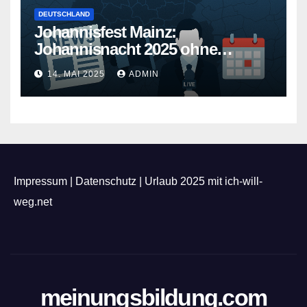
DEUTSCHLAND
Johannisfest Mainz:
Johannisnacht 2025 ohne
Feuerwerk
14. MAI 2025
ADMIN
Impressum
|
Datenschutz
|
Urlaub 2025 mit ich-will-
weg.net
meinungsbildung.com