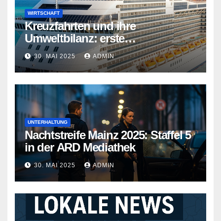
WIRTSCHAFT
Kreuzfahrten und ihre
Umweltbilanz: erste
Kreuzfahrtschiffe gehen neue
30. MAI 2025
ADMIN
Wege
UNTERHALTUNG
Nachtstreife Mainz 2025: Staffel 5
in der ARD Mediathek
30. MAI 2025
ADMIN