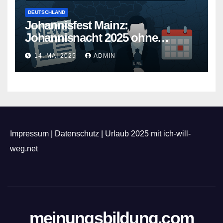
DEUTSCHLAND
Johannisfest Mainz:
Johannisnacht 2025 ohne
Feuerwerk
14. MAI 2025
ADMIN
Impressum
|
Datenschutz
|
Urlaub 2025 mit ich-will-
weg.net
meinungsbildung.com