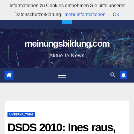
Zum
Informationen zu Cookies entnehmen Sie bitte unserer
12:49:31 PM
Inhalt
Datenschutzerklärung.
mehr Informationen
OK
springen
meinungsbildung.com
Aktuelle News
UNTERHALTUNG
DSDS 2010: Ines raus,