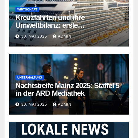
WIRTSCHAFT
Kreuzfahrten und ihre
Umweltbilanz: erste
Kreuzfahrtschiffe gehen neue
30. MAI 2025
ADMIN
Wege
UNTERHALTUNG
Nachtstreife Mainz 2025: Staffel 5
in der ARD Mediathek
30. MAI 2025
ADMIN