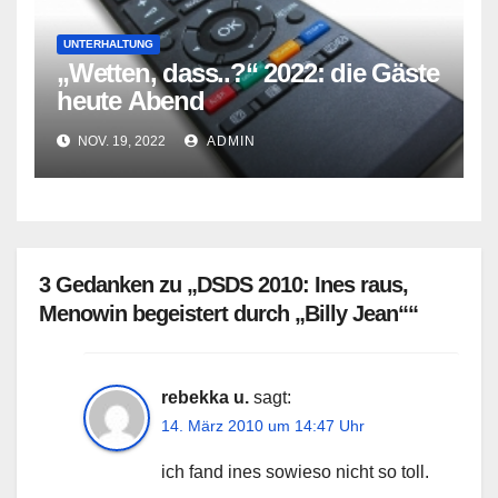
UNTERHALTUNG
„Wetten, dass..?“ 2022: die Gäste
heute Abend
NOV. 19, 2022
ADMIN
3 Gedanken zu „DSDS 2010: Ines raus,
Menowin begeistert durch „Billy Jean““
rebekka u.
sagt:
14. März 2010 um 14:47 Uhr
ich fand ines sowieso nicht so toll.