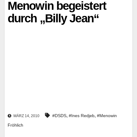
Menowin begeistert
durch „Billy Jean“
,
,
#DSDS
#Ines Redjeb
#Menowin
MÄRZ 14, 2010
Fröhlich