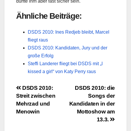
dürfte ihm aber fast sicher sein.
Ähnliche Beiträge:
DSDS 2010: Ines Redjeb bleibt, Marcel
fliegt raus
DSDS 2010: Kandidaten, Jury und der
große Erfolg
Steffi Landerer fliegt bei DSDS mit „I
kissed a girl“ von Katy Perry raus
Beitragsnavigation
DSDS 2010:
DSDS 2010: die
Streit zwischen
Songs der
Mehrzad und
Kandidaten in der
Menowin
Mottoshow am
13.3.