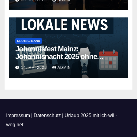
30. MAI 2025
ADMIN
DEUTSCHLAND
Johannisfest Mainz:
Johannisnacht 2025 ohne
Feuerwerk
14. MAI 2025
ADMIN
Impressum
|
Datenschutz
|
Urlaub 2025 mit ich-will-
weg.net