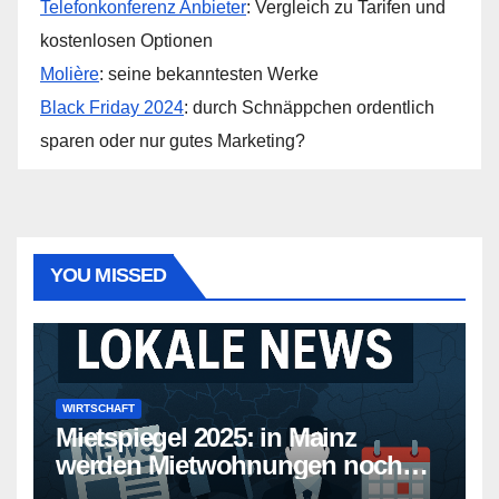
Telefonkonferenz Anbieter
: Vergleich zu Tarifen und
kostenlosen Optionen
Molière
: seine bekanntesten Werke
Black Friday 2024
: durch Schnäppchen ordentlich
sparen oder nur gutes Marketing?
YOU MISSED
WIRTSCHAFT
Mietspiegel 2025: in Mainz
werden Mietwohnungen noch
teurer