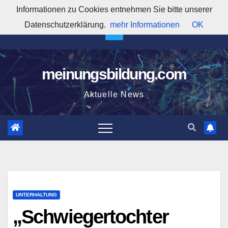
Zum
Informationen zu Cookies entnehmen Sie bitte unserer
8:19:48 PM
Inhalt
Datenschutzerklärung.
mehr Informationen
OK
springen
meinungsbildung.com
Aktuelle News
UNTERHALTUNG
„Schwiegertochter