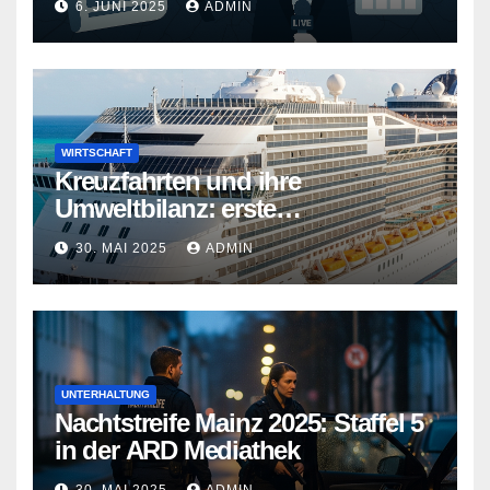
6. JUNI 2025
ADMIN
WIRTSCHAFT
Kreuzfahrten und ihre
Umweltbilanz: erste
Kreuzfahrtschiffe gehen neue
30. MAI 2025
ADMIN
Wege
UNTERHALTUNG
Nachtstreife Mainz 2025: Staffel 5
in der ARD Mediathek