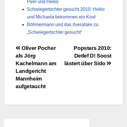
Peer und Heiko
Schwiegertochter gesucht 2010: Heiko
und Michaela bekommen ein Kind
Böhmermann und das #verafake zu
„Schwiegertochter gesucht“
Beitragsnavigation
Oliver Pocher
Popstars 2010:
als Jörg
Detlef D! Soost
Kachelmann am
lästert über Sido
Landgericht
Mannheim
aufgetaucht