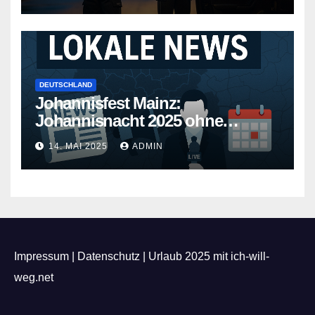
DEUTSCHLAND
Johannisfest Mainz:
Johannisnacht 2025 ohne
Feuerwerk
14. MAI 2025
ADMIN
Impressum
|
Datenschutz
|
Urlaub 2025 mit ich-will-
weg.net