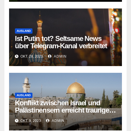
AUSLAND
Ist Putin tot? Seltsame News
über Telegram-Kanal verbreitet
OKT. 28, 2023
ADMIN
AUSLAND
Konflikt zwischen Israel und
Palästinensern erreicht traurigen
Höhepunkt
OKT. 9, 2023
ADMIN