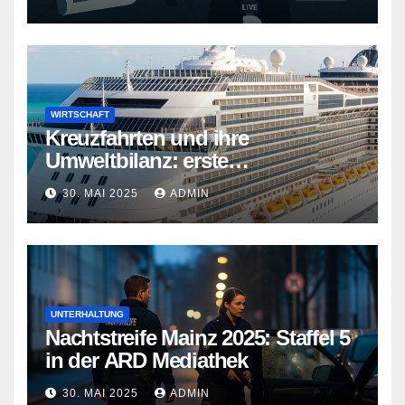
WIRTSCHAFT
Kreuzfahrten und ihre
Umweltbilanz: erste
Kreuzfahrtschiffe gehen neue
30. MAI 2025
ADMIN
Wege
UNTERHALTUNG
Nachtstreife Mainz 2025: Staffel 5
in der ARD Mediathek
30. MAI 2025
ADMIN