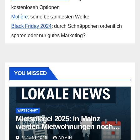
kostenlosen Optionen
Molière
: seine bekanntesten Werke
Black Friday 2024
: durch Schnäppchen ordentlich
sparen oder nur gutes Marketing?
YOU MISSED
WIRTSCHAFT
Mietspiegel 2025: in Mainz
werden Mietwohnungen noch
teurer
6. JUNI 2025
ADMIN