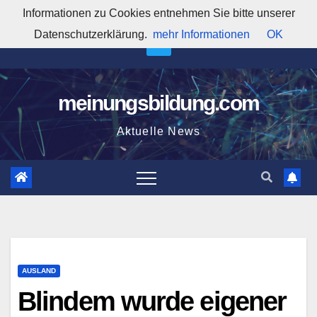
Zum
Informationen zu Cookies entnehmen Sie bitte unserer
4:46:14 AM
Inhalt
Datenschutzerklärung.
mehr Informationen
OK
springen
meinungsbildung.com
Aktuelle News
AUSLAND
Blindem wurde eigener