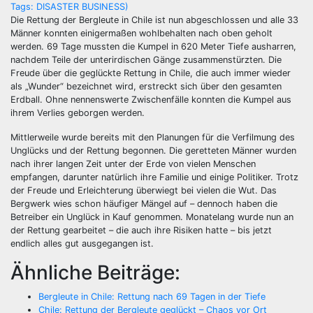
Die Rettung der Bergleute in Chile ist nun abgeschlossen und alle 33
Männer konnten einigermaßen wohlbehalten nach oben geholt
werden. 69 Tage mussten die Kumpel in 620 Meter Tiefe ausharren,
nachdem Teile der unterirdischen Gänge zusammenstürzten. Die
Freude über die geglückte Rettung in Chile, die auch immer wieder
als „Wunder“ bezeichnet wird, erstreckt sich über den gesamten
Erdball. Ohne nennenswerte Zwischenfälle konnten die Kumpel aus
ihrem Verlies geborgen werden.
Mittlerweile wurde bereits mit den Planungen für die Verfilmung des
Unglücks und der Rettung begonnen. Die geretteten Männer wurden
nach ihrer langen Zeit unter der Erde von vielen Menschen
empfangen, darunter natürlich ihre Familie und einige Politiker. Trotz
der Freude und Erleichterung überwiegt bei vielen die Wut. Das
Bergwerk wies schon häufiger Mängel auf – dennoch haben die
Betreiber ein Unglück in Kauf genommen. Monatelang wurde nun an
der Rettung gearbeitet – die auch ihre Risiken hatte – bis jetzt
endlich alles gut ausgegangen ist.
Ähnliche Beiträge:
Bergleute in Chile: Rettung nach 69 Tagen in der Tiefe
Chile: Rettung der Bergleute geglückt – Chaos vor Ort