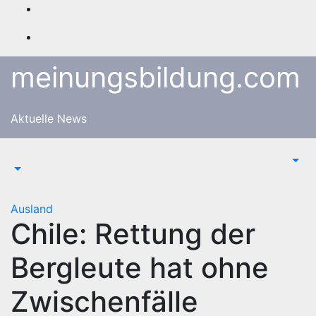
Zum
Inhalt
springen
meinungsbildung.com
Aktuelle News
Ausland
Chile: Rettung der
Bergleute hat ohne
Zwischenfälle