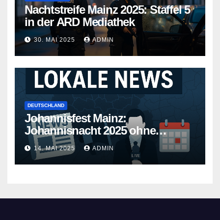
Nachtstreife Mainz 2025: Staffel 5
in der ARD Mediathek
30. MAI 2025
ADMIN
DEUTSCHLAND
Johannisfest Mainz:
Johannisnacht 2025 ohne
Feuerwerk
14. MAI 2025
ADMIN