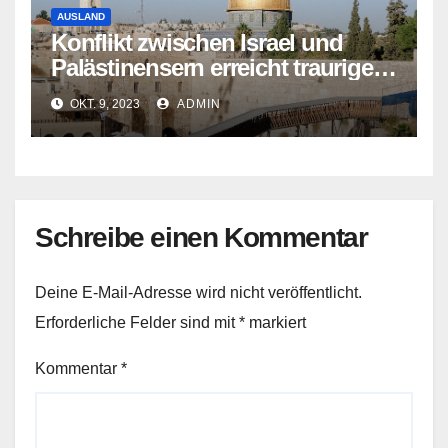
AUSLAND
Konflikt zwischen Israel und
Palästinensern erreicht traurigen
Höhepunkt
OKT. 9, 2023
ADMIN
Schreibe einen Kommentar
Deine E-Mail-Adresse wird nicht veröffentlicht.
Erforderliche Felder sind mit
*
markiert
Kommentar
*