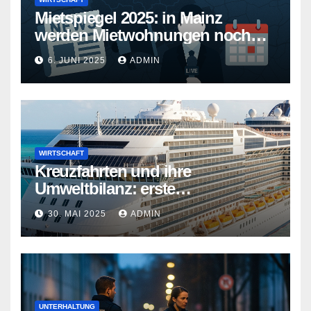
Mietspiegel 2025: in Mainz
werden Mietwohnungen noch
teurer
6. JUNI 2025
ADMIN
WIRTSCHAFT
Kreuzfahrten und ihre
Umweltbilanz: erste
Kreuzfahrtschiffe gehen neue
30. MAI 2025
ADMIN
Wege
UNTERHALTUNG