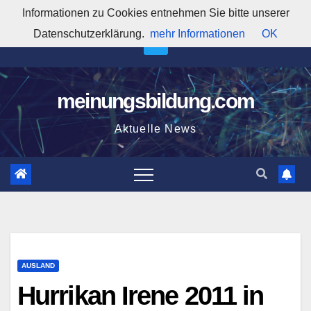
Zum
Informationen zu Cookies entnehmen Sie bitte unserer
6:00:19 PM
Inhalt
Datenschutzerklärung.
mehr Informationen
OK
springen
meinungsbildung.com
Aktuelle News
AUSLAND
Hurrikan Irene 2011 in