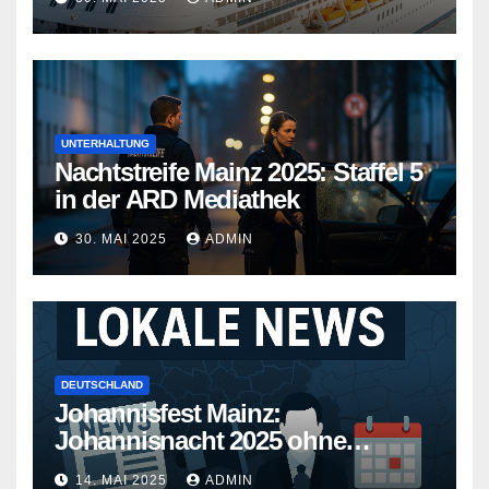
Wege
UNTERHALTUNG
Nachtstreife Mainz 2025: Staffel 5
in der ARD Mediathek
30. MAI 2025
ADMIN
DEUTSCHLAND
Johannisfest Mainz:
Johannisnacht 2025 ohne
Feuerwerk
14. MAI 2025
ADMIN