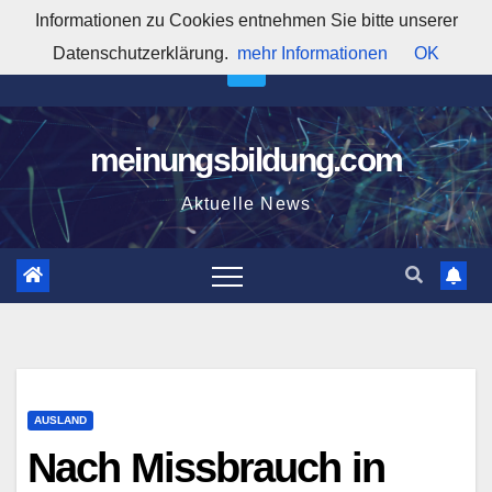
Zum
Informationen zu Cookies entnehmen Sie bitte unserer
9:09:50 AM
Inhalt
Datenschutzerklärung.
mehr Informationen
OK
springen
meinungsbildung.com
Aktuelle News
AUSLAND
Nach Missbrauch in