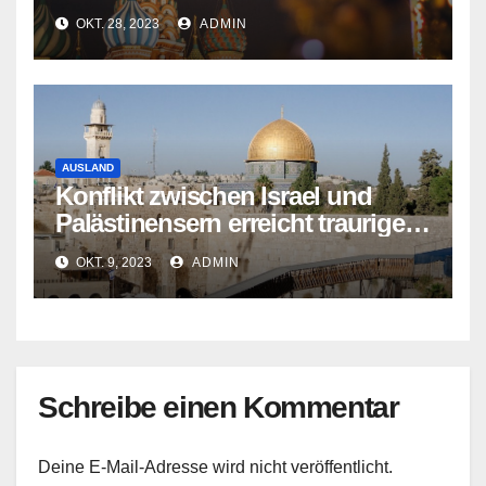
OKT. 28, 2023
ADMIN
AUSLAND
Konflikt zwischen Israel und
Palästinensern erreicht traurigen
Höhepunkt
OKT. 9, 2023
ADMIN
Schreibe einen Kommentar
Deine E-Mail-Adresse wird nicht veröffentlicht.