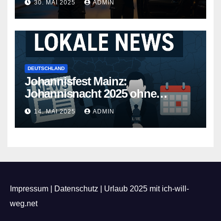
30. MAI 2025
ADMIN
DEUTSCHLAND
Johannisfest Mainz:
Johannisnacht 2025 ohne
Feuerwerk
14. MAI 2025
ADMIN
Impressum
|
Datenschutz
|
Urlaub 2025 mit ich-will-
weg.net