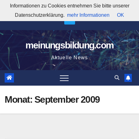
Zum
Informationen zu Cookies entnehmen Sie bitte unserer
4:36:54 AM
Inhalt
Datenschutzerklärung.
mehr Informationen
OK
springen
meinungsbildung.com
Aktuelle News
Monat:
September 2009