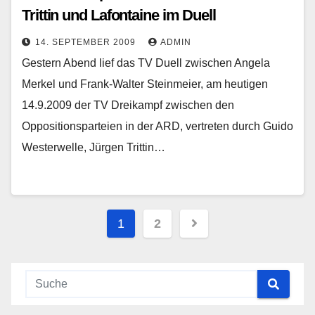
Trittin und Lafontaine im Duell
14. SEPTEMBER 2009
ADMIN
Gestern Abend lief das TV Duell zwischen Angela
Merkel und Frank-Walter Steinmeier, am heutigen
14.9.2009 der TV Dreikampf zwischen den
Oppositionsparteien in der ARD, vertreten durch Guido
Westerwelle, Jürgen Trittin…
Seitennummerierung
1
2
der
Beiträge