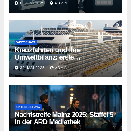
6. JUNI 2025
ADMIN
WIRTSCHAFT
Kreuzfahrten und ihre
Umweltbilanz: erste
Kreuzfahrtschiffe gehen neue
30. MAI 2025
ADMIN
Wege
UNTERHALTUNG
Nachtstreife Mainz 2025: Staffel 5
in der ARD Mediathek