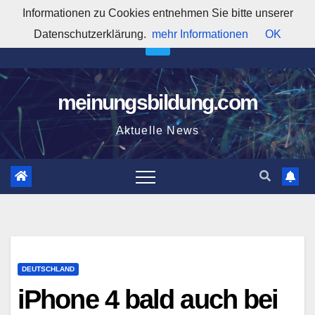
Zum
Informationen zu Cookies entnehmen Sie bitte unserer
9:38:58 AM
Inhalt
Datenschutzerklärung.
mehr Informationen
OK
springen
meinungsbildung.com
Aktuelle News
DEUTSCHLAND
iPhone 4 bald auch bei