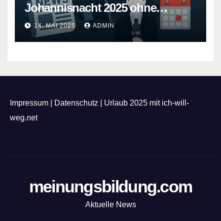
Johannisnacht 2025 ohne
Feuerwerk
14. MAI 2025
ADMIN
Impressum
|
Datenschutz
|
Urlaub 2025 mit ich-will-
weg.net
meinungsbildung.com
Aktuelle News