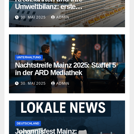
Umweltbilanz: erste
Kreuzfahrtschiffe gehen neue
30. MAI 2025
ADMIN
Wege
UNTERHALTUNG
Nachtstreife Mainz 2025: Staffel 5
in der ARD Mediathek
30. MAI 2025
ADMIN
DEUTSCHLAND
Johannisfest Mainz: