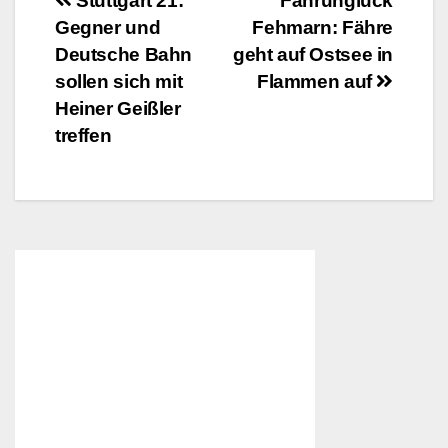
Beitragsnavigation
Stuttgart 21:
Fährunglück
Gegner und
Fehmarn: Fähre
Deutsche Bahn
geht auf Ostsee in
sollen sich mit
Flammen auf
Heiner Geißler
treffen