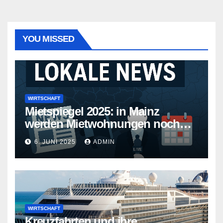
YOU MISSED
WIRTSCHAFT
Mietspiegel 2025: in Mainz
werden Mietwohnungen noch
teurer
6. JUNI 2025
ADMIN
WIRTSCHAFT
Kreuzfahrten und ihre