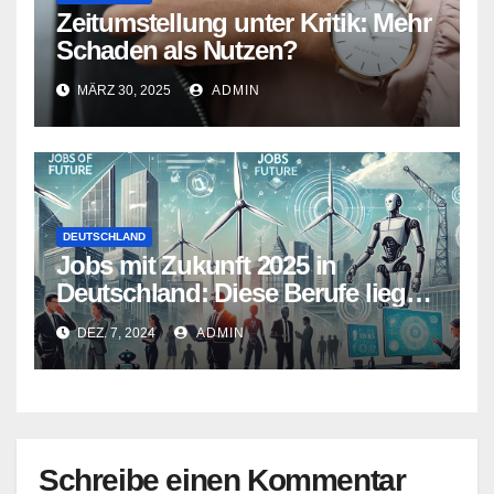
Zeitumstellung unter Kritik: Mehr
Schaden als Nutzen?
MÄRZ 30, 2025
ADMIN
DEUTSCHLAND
Jobs mit Zukunft 2025 in
Deutschland: Diese Berufe liegen
im Trend
DEZ. 7, 2024
ADMIN
Schreibe einen Kommentar