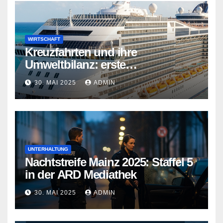
WIRTSCHAFT
Kreuzfahrten und ihre
Umweltbilanz: erste
Kreuzfahrtschiffe gehen neue
30. MAI 2025
ADMIN
Wege
UNTERHALTUNG
Nachtstreife Mainz 2025: Staffel 5
in der ARD Mediathek
30. MAI 2025
ADMIN