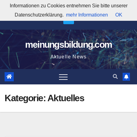
Zum
Informationen zu Cookies entnehmen Sie bitte unserer
11:12:40 PM
Inhalt
Datenschutzerklärung.
mehr Informationen
OK
springen
meinungsbildung.com
Aktuelle News
Kategorie:
Aktuelles