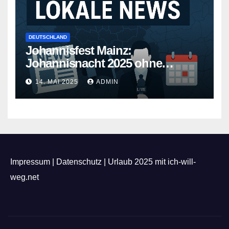
DEUTSCHLAND
Johannisfest Mainz:
Johannisnacht 2025 ohne
Feuerwerk
14. MAI 2025
ADMIN
Impressum
|
Datenschutz
|
Urlaub 2025 mit ich-will-
weg.net