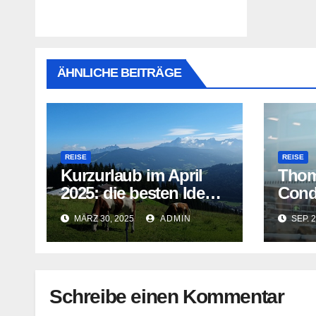
ÄHNLICHE BEITRÄGE
REISE
REISE
Kurzurlaub im April
Thom
2025: die besten Ideen
Cond
für den Kurztrip
Gefa
MÄRZ 30, 2025
ADMIN
SEP. 2
Schreibe einen Kommentar