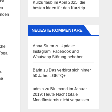
ica“
Kurzurlaub im April 2025: die
en
besten Ideen für den Kurztrip
anden
NEUESTE KOMMENTARE
Anna Sturm
zu
Update:
che,
Instagram, Facebook und
Yoga
Whatsapp Störung behoben
Bärin
zu
Das verbirgt sich hinter
ad
50 Jahre LGBTQ+
ne
admin
zu
Blutmond im Januar
2019: Heute Nacht totale
Mondfinsternis nicht verpassen