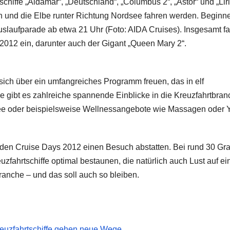
schiffe „Aidamar“, „Deutschland“, „Columbus 2“, „Astor“ und „Lir
n und die Elbe runter Richtung Nordsee fahren werden. Beginn
uslaufparade ab etwa 21 Uhr (Foto: AIDA Cruises).
Insgesamt f
 2012 ein, darunter auch der Gigant „Queen Mary 2“.
ich über ein umfangreiches Programm freuen, das in elf
 gibt es zahlreiche spannende Einblicke in die Kreuzfahrtbran
ee oder beispielsweise Wellnessangebote wie Massagen oder 
r den Cruise Days 2012 einen Besuch abstatten. Bei rund 30 Gr
fahrtschiffe optimal bestaunen, die natürlich auch Lust auf ei
ranche – und das soll auch so bleiben.
Kreuzfahrtschiffe gehen neue Wege