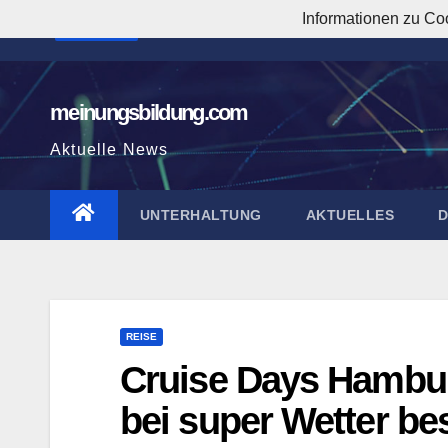
Zum
Informationen zu Co
7:27:02 PM
Inhalt
springen
meinungsbildung.com
Aktuelle News
UNTERHALTUNG
AKTUELLES
REISE
Cruise Days Hambur
bei super Wetter be