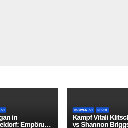
TAR
KOMMENTAR
SPORT
gan in
Kampf Vitali Klits
eldorf: Empörung
vs Shannon Brigg