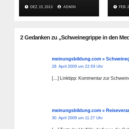
gegen ZDF und
über
DEZ. 15, 2013
ADMIN
FEB. 2
„Wetten, dass..?“
2 Gedanken zu „Schweinegrippe in den Med
meinungsbildung.com » Schweinegri
28. April 2009 um 22:59 Uhr
[…] Linktipp: Kommentar zur Schwein
meinungsbildung.com » Reiseverans
30. April 2009 um 11:27 Uhr