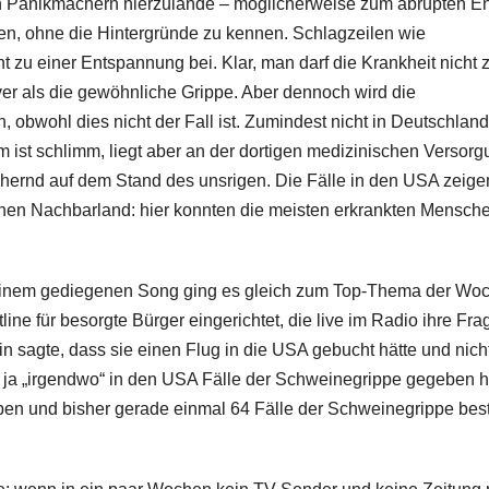
den Panikmachern hierzulande – möglicherweise zum abrupten E
n, ohne die Hintergründe zu kennen. Schlagzeilen wie
 zu einer Entspannung bei. Klar, man darf die Krankheit nicht 
iver als die gewöhnliche Grippe. Aber dennoch wird die
bwohl dies nicht der Fall ist. Zumindest nicht in Deutschland
 ist schlimm, liegt aber an der dortigen medizinischen Versorg
hernd auf dem Stand des unsrigen. Die Fälle in den USA zeige
hen Nachbarland: hier konnten die meisten erkrankten Mensch
 einem gediegenen Song ging es gleich zum Top-Thema der Woc
ine für besorgte Bürger eingerichtet, die live im Radio ihre Fra
n sagte, dass sie einen Flug in die USA gebucht hätte und nich
 es ja „irgendwo“ in den USA Fälle der Schweinegrippe gegeben 
en und bisher gerade einmal 64 Fälle der Schweinegrippe best