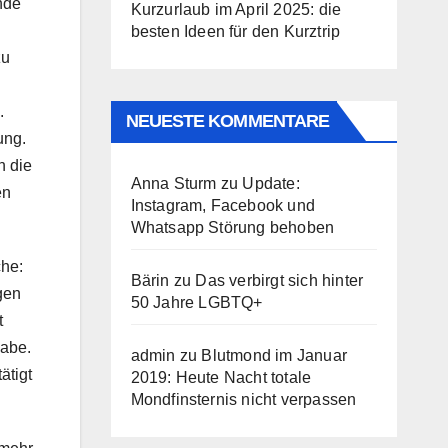
nde
Kurzurlaub im April 2025: die
besten Ideen für den Kurztrip
zu
.
NEUESTE KOMMENTARE
ung.
n die
Anna Sturm
zu
Update:
en
Instagram, Facebook und
Whatsapp Störung behoben
he:
Bärin
zu
Das verbirgt sich hinter
gen
50 Jahre LGBTQ+
t
habe.
admin
zu
Blutmond im Januar
ätigt
2019: Heute Nacht totale
Mondfinsternis nicht verpassen