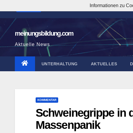
Zum
Informationen zu Co
9:35:04 AM
Inhalt
springen
meinungsbildung.com
Aktuelle News
UNTERHALTUNG
AKTUELLES
KOMMENTAR
Schweinegrippe in 
Massenpanik