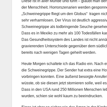
Diese ist in aller Munde und führt – glaubt man 
der Menschheit. Horrorszenarien werden gesponne
„Schweinegrippe fliegt um den Globus“ tragen nicht
sehr verharmlosen. Der Virus ist deutlich aggress
Schweinegrippe als todbringende Seuche gesehen, o
Dass es in Mexiko zu mehr als 100 Todesfällen kam
Das Gesundheitssystem des Landes ist nicht annä
gravierenden Unterschiede gegenüber dem südlic
bereits nach wenigen Tagen geheilt werden.
Heute Morgen schaltete ich das Radio ein. Nach
die Schweinegrippe. Der Sender hat extra eine Hotl
vorbringen konnten. Eine äußerst besorgte Anruferi
wüsste, ob sie diesen jetzt stornieren solle, weil
Dass in den USA rund 250 Millionen Menschen leb
wurden, schien sie wohl kaum zu beeindrucken.