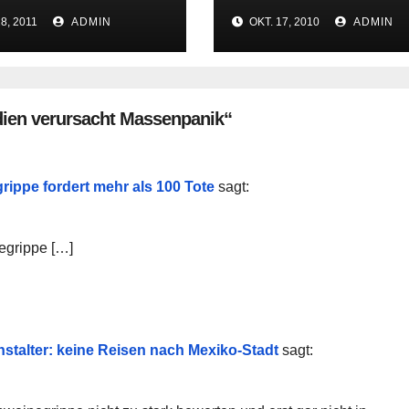
 Rede
endete ohne K.o.
8, 2011
ADMIN
OKT. 17, 2010
ADMIN
ien verursacht Massenpanik“
ppe fordert mehr als 100 Tote
sagt:
egrippe […]
talter: keine Reisen nach Mexiko-Stadt
sagt: