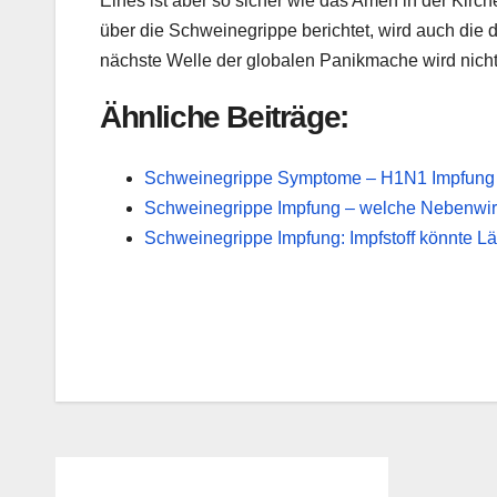
Eines ist aber so sicher wie das Amen in der Kir
über die Schweinegrippe berichtet, wird auch die 
nächste Welle der globalen Panikmache wird nicht
Ähnliche Beiträge:
Schweinegrippe Symptome – H1N1 Impfung 
Schweinegrippe Impfung – welche Nebenwir
Schweinegrippe Impfung: Impfstoff könnte Län
Beitragsnavigation