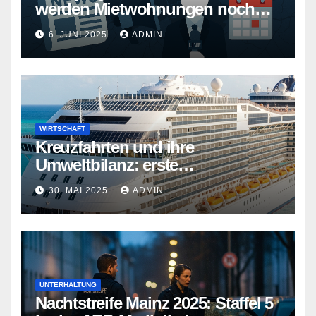
werden Mietwohnungen noch
teurer
6. JUNI 2025
ADMIN
WIRTSCHAFT
Kreuzfahrten und ihre
Umweltbilanz: erste
Kreuzfahrtschiffe gehen neue
30. MAI 2025
ADMIN
Wege
UNTERHALTUNG
Nachtstreife Mainz 2025: Staffel 5