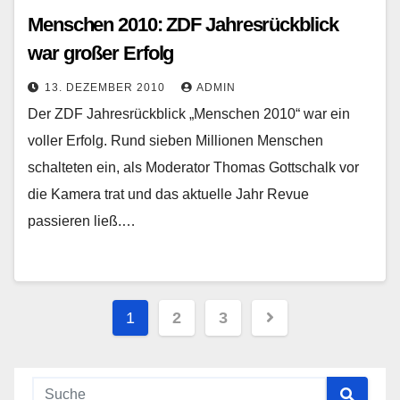
Menschen 2010: ZDF Jahresrückblick
war großer Erfolg
13. DEZEMBER 2010
ADMIN
Der ZDF Jahresrückblick „Menschen 2010“ war ein
voller Erfolg. Rund sieben Millionen Menschen
schalteten ein, als Moderator Thomas Gottschalk vor
die Kamera trat und das aktuelle Jahr Revue
passieren ließ.…
Seitennummerierung
1
2
3
der
Beiträge