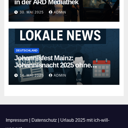
in der ARD Mediathek
30. MAI 2025
ADMIN
DEUTSCHLAND
Johannisfest Mainz:
Johannisnacht 2025 ohne
Feuerwerk
14. MAI 2025
ADMIN
Impressum
|
Datenschutz
|
Urlaub 2025 mit ich-will-