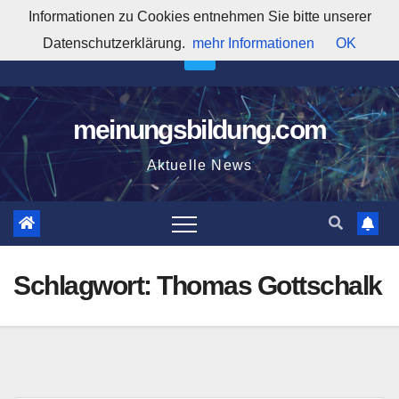
Zum
Informationen zu Cookies entnehmen Sie bitte unserer
11:14:36 PM
Inhalt
Datenschutzerklärung.
mehr Informationen
OK
springen
meinungsbildung.com
Aktuelle News
Schlagwort:
Thomas Gottschalk