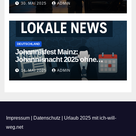
30. MAI 2025
ADMIN
DEUTSCHLAND
Johannisfest Mainz:
Johannisnacht 2025 ohne
Feuerwerk
14. MAI 2025
ADMIN
Impressum
|
Datenschutz
|
Urlaub 2025 mit ich-will-
weg.net