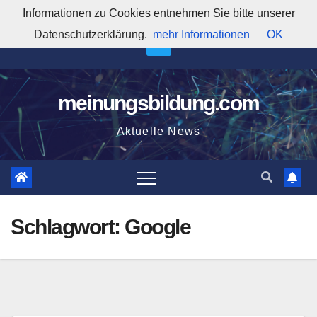
Zum
Informationen zu Cookies entnehmen Sie bitte unserer
10:55:25 PM
Inhalt
Datenschutzerklärung.
mehr Informationen
OK
springen
meinungsbildung.com
Aktuelle News
Schlagwort:
Google