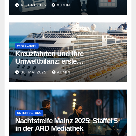
teurer
6. JUNI 2025
ADMIN
WIRTSCHAFT
Kreuzfahrten und ihre
Umweltbilanz: erste
Kreuzfahrtschiffe gehen neue
30. MAI 2025
ADMIN
Wege
UNTERHALTUNG
Nachtstreife Mainz 2025: Staffel 5
in der ARD Mediathek