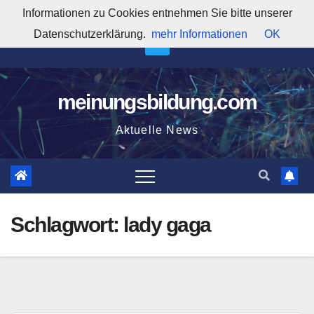
Zum
Informationen zu Cookies entnehmen Sie bitte unserer
10:52:32 PM
Inhalt
Datenschutzerklärung.
mehr Informationen
OK
springen
meinungsbildung.com
Aktuelle News
Schlagwort:
lady gaga