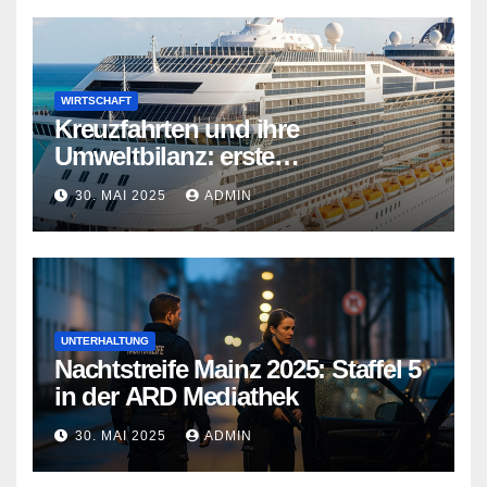
WIRTSCHAFT
Kreuzfahrten und ihre
Umweltbilanz: erste
Kreuzfahrtschiffe gehen neue
30. MAI 2025
ADMIN
Wege
UNTERHALTUNG
Nachtstreife Mainz 2025: Staffel 5
in der ARD Mediathek
30. MAI 2025
ADMIN