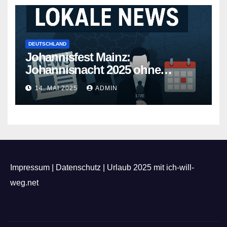
DEUTSCHLAND
Johannisfest Mainz:
Johannisnacht 2025 ohne
Feuerwerk
14. MAI 2025
ADMIN
Impressum
|
Datenschutz
|
Urlaub 2025 mit ich-will-
weg.net